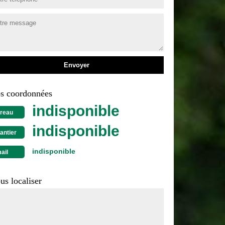
s coordonnées
indisponible
reau
indisponible
antier
indisponible
ail
us localiser