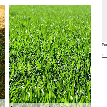
Pos
ind