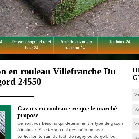
24
Dessouchage arbre et
Pose de gazon en
Jardinier 24
haie 24
rouleau 24
on en rouleau Villefranche Du
D
G
gord 24550
Gazons en rouleau : ce que le marché
propose
Ce sont vos besoins qui déterminent le type de gazon
à installer. Si le terrain est destiné à un sport
particulier, terrain de foot, de rugby ou de golf, les