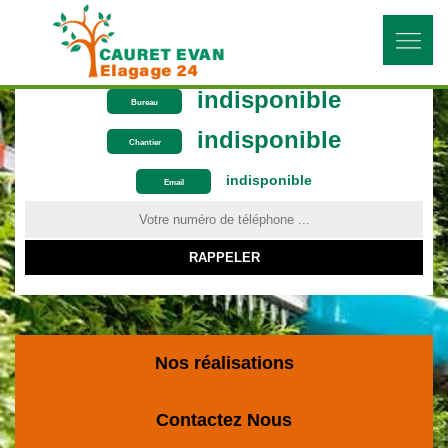
indisponible
Bureau
indisponible
Chantier
indisponible
ON VOUS RAPPELLE GRATUITEMENT
Email
Nos réalisations
Contactez Nous