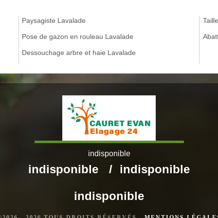
Paysagiste Lavalade
Tail
Pose de gazon en rouleau Lavalade
Abat
Dessouchage arbre et haie Lavalade
indisponible
indisponible
/
indisponible
indisponible
©2026 - 2026 TOUS DROITS RÉSERVÉS -
MENTIONS LÉGALE