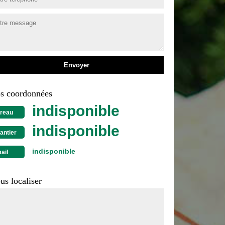
s coordonnées
indisponible
reau
indisponible
antier
indisponible
ail
us localiser