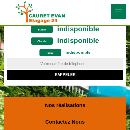
indisponible
Bureau
indisponible
Chantier
indisponible
ON VOUS RAPPELLE GRATUITEMENT
Email
Nos réalisations
Contactez Nous