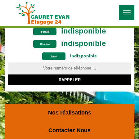
indisponible
Bureau
indisponible
Chantier
indisponible
ON VOUS RAPPELLE GRATUITEMENT
Email
Nos réalisations
Contactez Nous