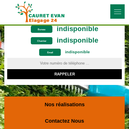
indisponible
Bureau
indisponible
Chantier
indisponible
ON VOUS RAPPELLE GRATUITEMENT
Email
Nos réalisations
Contactez Nous