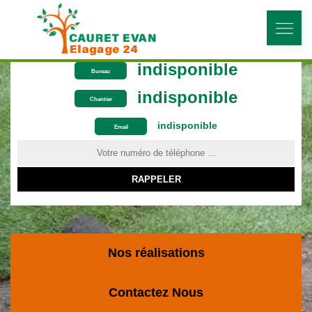
indisponible
Bureau
indisponible
Chantier
indisponible
ON VOUS RAPPELLE GRATUITEMENT
Email
Nos réalisations
Contactez Nous