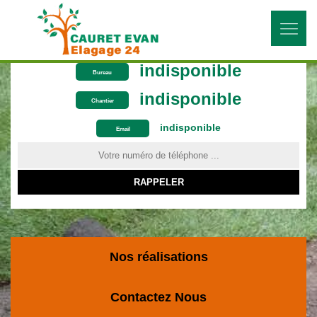
indisponible
Bureau
indisponible
Chantier
indisponible
ON VOUS RAPPELLE GRATUITEMENT
Email
Nos réalisations
Contactez Nous