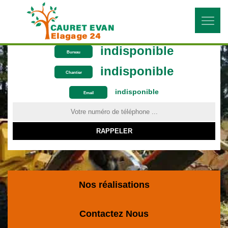
indisponible
Bureau
indisponible
Chantier
indisponible
ON VOUS RAPPELLE GRATUITEMENT
Email
Nos réalisations
Contactez Nous