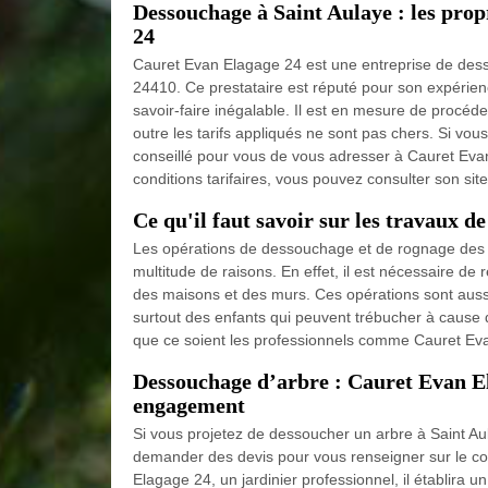
Dessouchage à Saint Aulaye : les pr
24
Cauret Evan Elagage 24 est une entreprise de dess
24410. Ce prestataire est réputé pour son expérien
savoir-faire inégalable. Il est en mesure de proc
outre les tarifs appliqués ne sont pas chers. Si vous
conseillé pour vous de vous adresser à Cauret Evan
conditions tarifaires, vous pouvez consulter son sit
Ce qu'il faut savoir sur les travaux d
Les opérations de dessouchage et de rognage des r
multitude de raisons. En effet, il est nécessaire de 
des maisons et des murs. Ces opérations sont aussi
surtout des enfants qui peuvent trébucher à cause d
que ce soient les professionnels comme Cauret Eva
Dessouchage d’arbre : Cauret Evan Ela
engagement
Si vous projetez de dessoucher un arbre à Saint A
demander des devis pour vous renseigner sur le coû
Elagage 24, un jardinier professionnel, il établira 