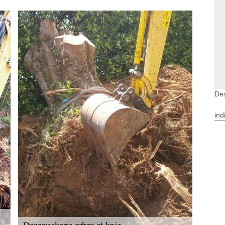
Des
ind