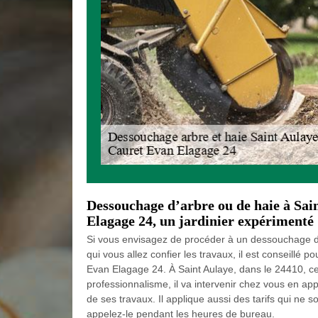
Dessouchage d’arbre ou de haie à Sai
Elagage 24, un jardinier expérimenté
Si vous envisagez de procéder à un dessouchage d’a
qui vous allez confier les travaux, il est conseillé 
Evan Elagage 24. À Saint Aulaye, dans le 24410, ce
professionnalisme, il va intervenir chez vous en ap
de ses travaux. Il applique aussi des tarifs qui ne s
appelez-le pendant les heures de bureau.