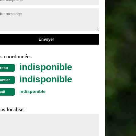
s coordonnées
indisponible
reau
indisponible
antier
indisponible
ail
us localiser