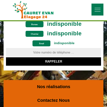
indisponible
Bureau
indisponible
Chantier
indisponible
ON VOUS RAPPELLE GRATUITEMENT
Email
Nos réalisations
Contactez Nous