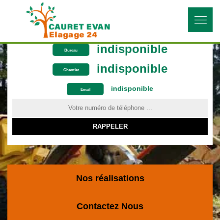
indisponible
Bureau
indisponible
Chantier
indisponible
ON VOUS RAPPELLE GRATUITEMENT
Email
Nos réalisations
Contactez Nous