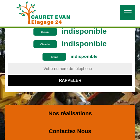
indisponible
Bureau
indisponible
Chantier
indisponible
ON VOUS RAPPELLE GRATUITEMENT
Email
Nos réalisations
Contactez Nous