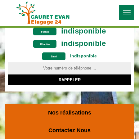
indisponible
Bureau
indisponible
Chantier
indisponible
ON VOUS RAPPELLE GRATUITEMENT
Email
Nos réalisations
Contactez Nous