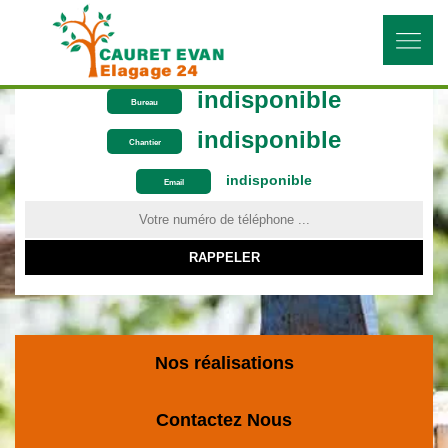
indisponible
Bureau
indisponible
Chantier
indisponible
ON VOUS RAPPELLE GRATUITEMENT
Email
Nos réalisations
Contactez Nous