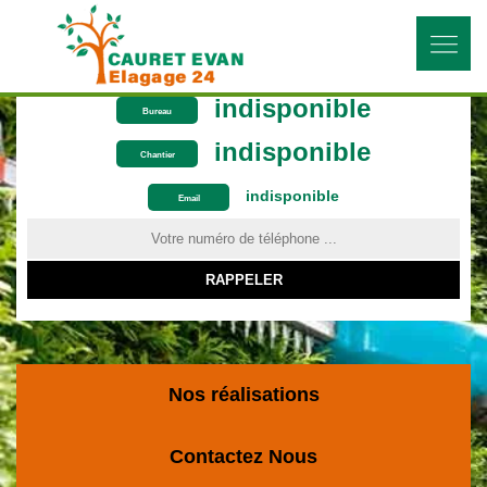
indisponible
Bureau
indisponible
Chantier
indisponible
ON VOUS RAPPELLE GRATUITEMENT
Email
Nos réalisations
Contactez Nous