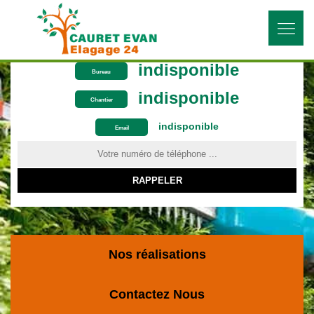
indisponible
Bureau
indisponible
Chantier
indisponible
ON VOUS RAPPELLE GRATUITEMENT
Email
Nos réalisations
Contactez Nous