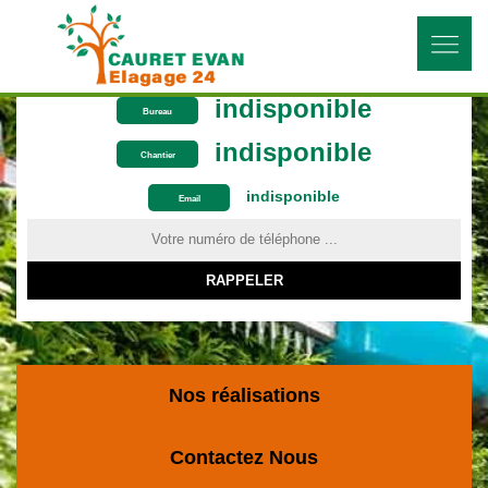
indisponible
Bureau
indisponible
Chantier
indisponible
ON VOUS RAPPELLE GRATUITEMENT
Email
Nos réalisations
Contactez Nous