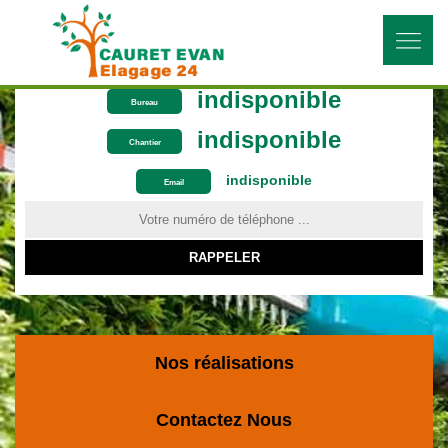
indisponible
Bureau
indisponible
Chantier
indisponible
ON VOUS RAPPELLE GRATUITEMENT
Email
Nos réalisations
Contactez Nous