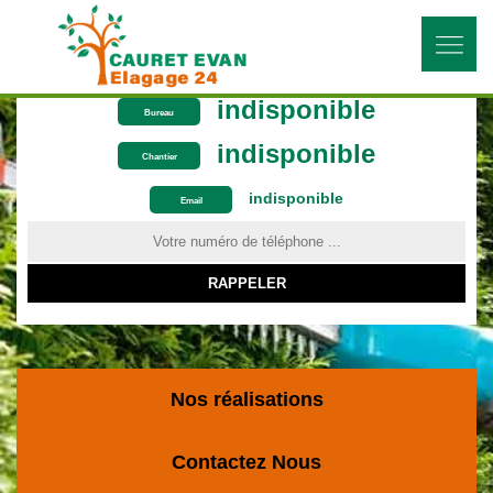
indisponible
Bureau
indisponible
Chantier
indisponible
ON VOUS RAPPELLE GRATUITEMENT
Email
Nos réalisations
Contactez Nous