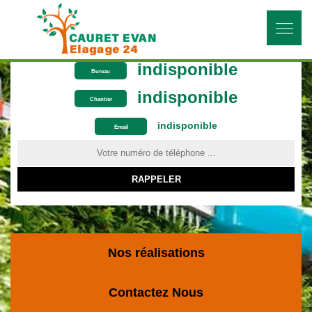
indisponible
Bureau
indisponible
Chantier
indisponible
ON VOUS RAPPELLE GRATUITEMENT
Email
Nos réalisations
Contactez Nous