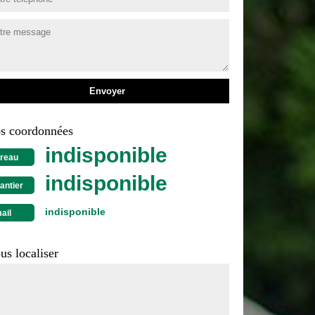
s coordonnées
indisponible
reau
indisponible
antier
indisponible
ail
us localiser