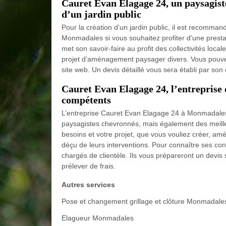
Cauret Evan Elagage 24, un paysagist
d’un jardin public
Pour la création d’un jardin public, il est recomma
Monmadales si vous souhaitez profiter d’une prestat
met son savoir-faire au profit des collectivités lo
projet d’aménagement paysager divers. Vous pouvez 
site web. Un devis détaillé vous sera établi par son
Cauret Evan Elagage 24, l’entreprise 
compétents
L’entreprise Cauret Evan Elagage 24 à Monmadales
paysagistes chevronnés, mais également des meille
besoins et votre projet, que vous vouliez créer, am
déçu de leurs interventions. Pour connaître ses con
chargés de clientèle. Ils vous prépareront un devi
prélever de frais.
Autres services
Pose et changement grillage et clôture Monmadale
Elagueur Monmadales