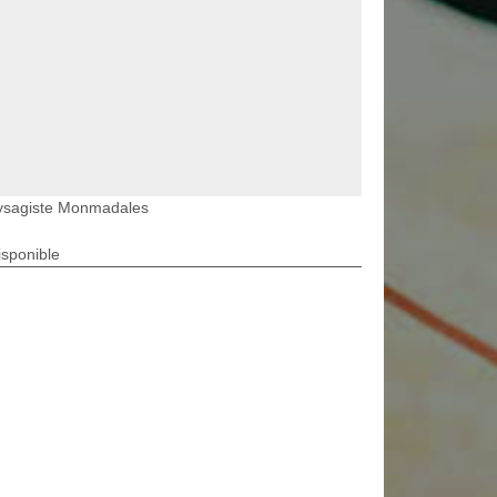
ysagiste Monmadales
isponible