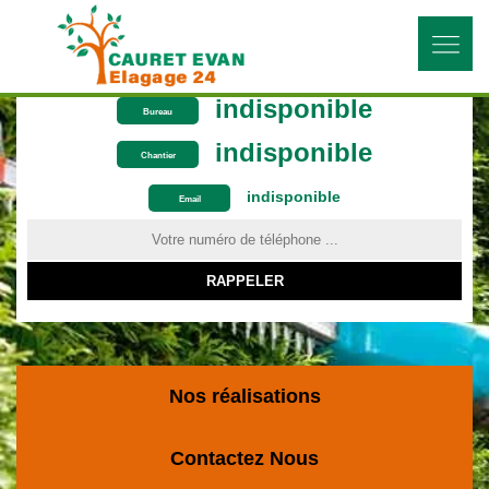
indisponible
Bureau
indisponible
Chantier
indisponible
ON VOUS RAPPELLE GRATUITEMENT
Email
Nos réalisations
Contactez Nous