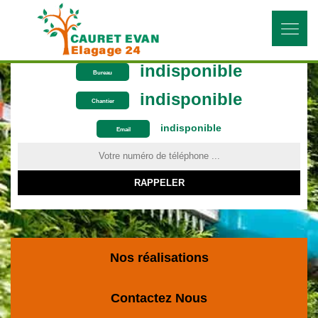
indisponible
Bureau
indisponible
Chantier
indisponible
ON VOUS RAPPELLE GRATUITEMENT
Email
Nos réalisations
Contactez Nous