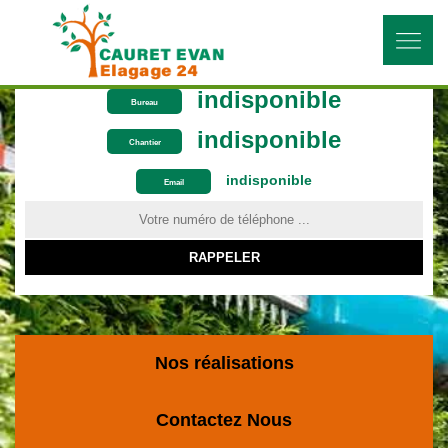
indisponible
Bureau
indisponible
Chantier
indisponible
ON VOUS RAPPELLE GRATUITEMENT
Email
Nos réalisations
Contactez Nous