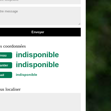
s coordonnées
indisponible
reau
indisponible
antier
indisponible
ail
us localiser