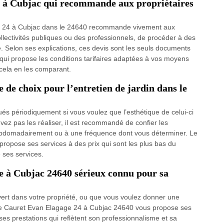
e à Cubjac qui recommande aux propriétaires
ge 24 à Cubjac dans le 24640 recommande vivement aux
collectivités publiques ou des professionnels, de procéder à des
. Selon ses explications, ces devis sont les seuls documents
l qui propose les conditions tarifaires adaptées à vos moyens
 cela en les comparant.
 de choix pour l’entretien de jardin dans le
tués périodiquement si vous voulez que l’esthétique de celui-ci
ez pas les réaliser, il est recommandé de confier les
 hebdomadairement ou à une fréquence dont vous déterminer. Le
opose ses services à des prix qui sont les plus bas du
 ses services.
e à Cubjac 24640 sérieux connu pour sa
rt dans votre propriété, ou que vous voulez donner une
iste Cauret Evan Elagage 24 à Cubjac 24640 vous propose ses
 ses prestations qui reflètent son professionnalisme et sa