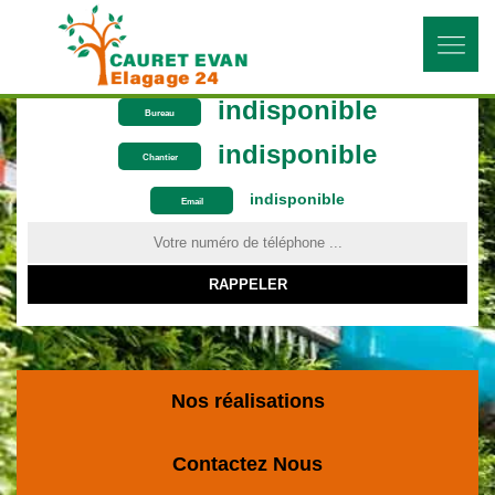
indisponible
Bureau
indisponible
Chantier
indisponible
ON VOUS RAPPELLE GRATUITEMENT
Email
Nos réalisations
Contactez Nous