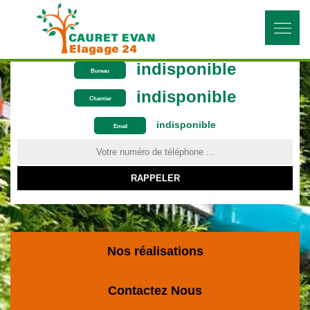
indisponible
Bureau
indisponible
Chantier
indisponible
ON VOUS RAPPELLE GRATUITEMENT
Email
Nos réalisations
Contactez Nous