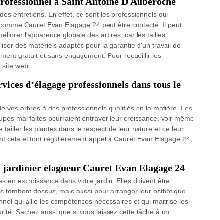
professionnel à Saint Antoine D Auberoche
des entretiens. En effet, ce sont les professionnels qui
 comme Cauret Evan Elagage 24 peut être contacté. Il peut
méliorer l'apparence globale des arbres, car les tailles
liser des matériels adaptés pour la garantie d'un travail de
lement gratuit et sans engagement. Pour recueillir les
n site web.
vices d’élagage professionnels dans tous le
e de vos arbres à des professionnels qualifiés en la matière. Les
oupes mal faites pourraient entraver leur croissance, voir même
tailler les plantes dans le respect de leur nature et de leur
nt cela et font régulièrement appel à Cauret Evan Elagage 24,
u jardinier élagueur Cauret Evan Elagage 24
s en excroissance dans votre jardin. Elles doivent être
s tombent dessus, mais aussi pour arranger leur esthétique.
ionnel qui allie les compétences nécessaires et qui maitrise les
urité. Sachez aussi que si vous laissez cette tâche à un