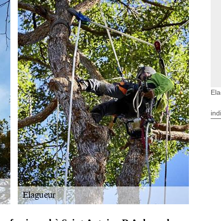
Ela
ind