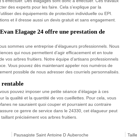
 s'effectuer. Des élagages sont donc à effectuer. Ces travaux
cter des experts pour les faire. Cela s'explique par la
'utiliser des équipements de protection individuelle ou EPI.
ons et il dresse aussi un devis gratuit et sans engagement.
Evan Elagage 24 offre une prestation de
c, nous sommes une entreprise d’élagueurs professionnels. Nous
nces qui nous permettent d’agir efficacement et en toute
de vos arbres fruitiers. Notre équipe d’artisans professionnels
fiance. Vous pouvez dès maintenant appeler nos numéros de
galement possible de nous adresser des courriels personnalisés.
e rentable
rs, vous pouvez imposer une petite séance d’élagage à ces
ur la qualité et la quantité de vos cueillettes. Pour cela, vous
fanes ne sauraient quoi couper et pourraient au contraire
ssure ce genre de service dans le 24330, cet élagueur peut
taillant précisément vos arbres fruitiers.
Paysagiste Saint Antoine D Auberoche
Tail