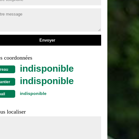
s coordonnées
indisponible
reau
indisponible
antier
indisponible
ail
us localiser