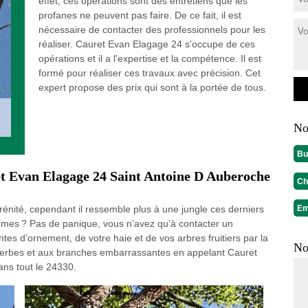
effet, ces opérations sont des entretiens que les
profanes ne peuvent pas faire. De ce fait, il est
nécessaire de contacter des professionnels pour les
réaliser. Cauret Evan Elagage 24 s'occupe de ces
opérations et il a l'expertise et la compétence. Il est
formé pour réaliser ces travaux avec précision. Cet
expert propose des prix qui sont à la portée de tous.
No
Bu
et Evan Elagage 24 Saint Antoine D Auberoche
Ch
érénité, cependant il ressemble plus à une jungle ces derniers
Em
èmes ? Pas de panique, vous n’avez qu’à contacter un
ntes d’ornement, de votre haie et de vos arbres fruitiers par la
No
herbes et aux branches embarrassantes en appelant Cauret
ans tout le 24330.