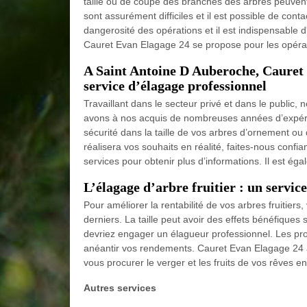
taille ou de coupe des branches des arbres peuvent
sont assurément difficiles et il est possible de conta
dangerosité des opérations et il est indispensable d
Cauret Evan Elagage 24 se propose pour les opérati
A Saint Antoine D Auberoche, Cauret 
service d’élagage professionnel
Travaillant dans le secteur privé et dans le publi
avons à nos acquis de nombreuses années d’expérie
sécurité dans la taille de vos arbres d’ornement ou 
réalisera vos souhaits en réalité, faites-nous con
services pour obtenir plus d’informations. Il est é
L’élagage d’arbre fruitier : un servic
Pour améliorer la rentabilité de vos arbres fruitie
derniers. La taille peut avoir des effets bénéfiques s
devriez engager un élagueur professionnel. Les pro
anéantir vos rendements. Cauret Evan Elagage 24 a
vous procurer le verger et les fruits de vos rêves en 
Autres services