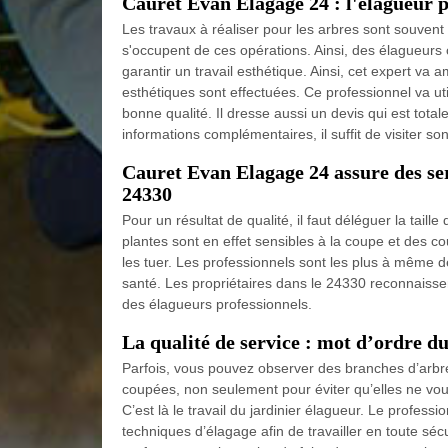
Cauret Evan Elagage 24 : l'élagueur 
Les travaux à réaliser pour les arbres sont souvent 
s'occupent de ces opérations. Ainsi, des élagueurs
garantir un travail esthétique. Ainsi, cet expert va a
esthétiques sont effectuées. Ce professionnel va uti
bonne qualité. Il dresse aussi un devis qui est tota
informations complémentaires, il suffit de visiter so
Cauret Evan Elagage 24 assure des ser
24330
Pour un résultat de qualité, il faut déléguer la taill
plantes sont en effet sensibles à la coupe et des c
les tuer. Les professionnels sont les plus à même de 
santé. Les propriétaires dans le 24330 reconnaisse
des élagueurs professionnels.
La qualité de service : mot d’ordre d
Parfois, vous pouvez observer des branches d’arbre
coupées, non seulement pour éviter qu’elles ne vou
C’est là le travail du jardinier élagueur. Le profess
techniques d’élagage afin de travailler en toute séc