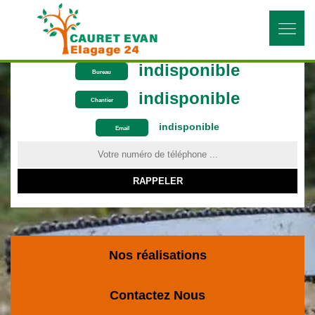
indisponible
Bureau
indisponible
Chantier
indisponible
ON VOUS RAPPELLE GRATUITEMENT
Email
Nos réalisations
Contactez Nous